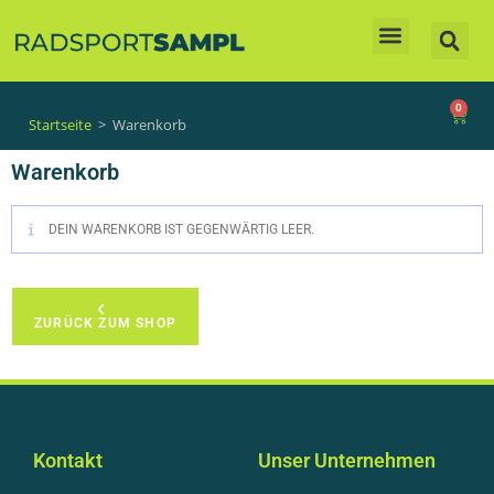
Unsere Produkte
0
Startseite
>
Warenkorb
Warenkorb
DEIN WARENKORB IST GEGENWÄRTIG LEER.
ZURÜCK ZUM SHOP
Kontakt
Unser Unternehmen