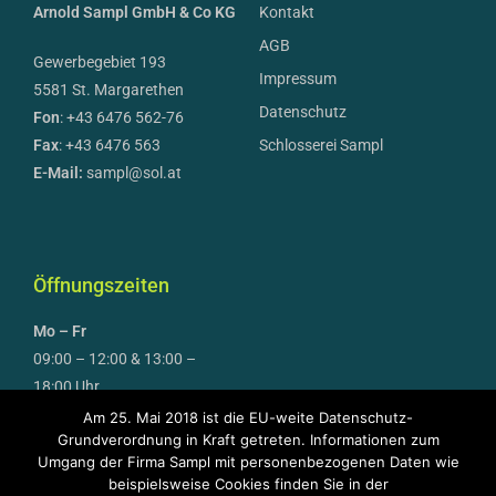
Arnold Sampl GmbH & Co KG
Kontakt
AGB
Gewerbegebiet 193
Impressum
5581 St. Margarethen
Datenschutz
Fon
: +43 6476 562-76
Fax
: +43 6476 563
Schlosserei Sampl
E-Mail:
sampl@sol.at
Öffnungszeiten
Mo – Fr
09:00 – 12:00 & 13:00 –
18:00 Uhr
Am 25. Mai 2018 ist die EU-weite Datenschutz-
April bis September auch
Grundverordnung in Kraft getreten. Informationen zum
Umgang der Firma Sampl mit personenbezogenen Daten wie
Samstag
beispielsweise Cookies finden Sie in der
09:00 – 12:00 Uhr