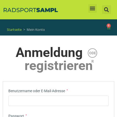
Unsere Produkte
0
Startseite
>
Mein Konto
Anmeldung
ODE
registrieren
R
Benutzername oder E-Mail-Adresse
*
Passwort
*