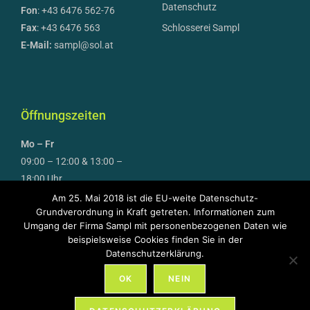
Datenschutz
Fon
: +43 6476 562-76
Fax
: +43 6476 563
Schlosserei Sampl
E-Mail:
sampl@sol.at
Öffnungszeiten
Mo – Fr
09:00 – 12:00 & 13:00 –
18:00 Uhr
Am 25. Mai 2018 ist die EU-weite Datenschutz-
April bis September auch
Grundverordnung in Kraft getreten. Informationen zum
Umgang der Firma Sampl mit personenbezogenen Daten wie
Samstag
beispielsweise Cookies finden Sie in der
09:00 – 12:00 Uhr
Datenschutzerklärung.
OK
NEIN