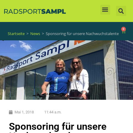
Unsere Produkte
0
Startseite
>
News
>
Sponsoring für unsere Nachwuchstalente
Mai 1, 2018
11:44 a.m.
Sponsoring für unsere