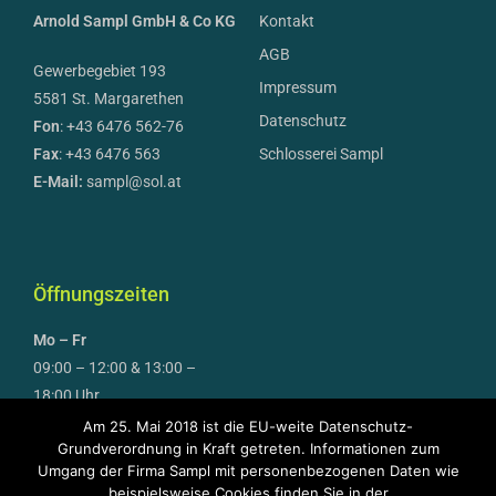
Arnold Sampl GmbH & Co KG
Kontakt
AGB
Gewerbegebiet 193
Impressum
5581 St. Margarethen
Datenschutz
Fon
: +43 6476 562-76
Fax
: +43 6476 563
Schlosserei Sampl
E-Mail:
sampl@sol.at
Öffnungszeiten
Mo – Fr
09:00 – 12:00 & 13:00 –
18:00 Uhr
Am 25. Mai 2018 ist die EU-weite Datenschutz-
April bis September auch
Grundverordnung in Kraft getreten. Informationen zum
Umgang der Firma Sampl mit personenbezogenen Daten wie
Samstag
beispielsweise Cookies finden Sie in der