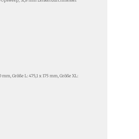
ung/Upsweep, 31,8 mm Lenkerdurchmesser
0 mm, Größe L: 475,1 x 175 mm, Größe XL: