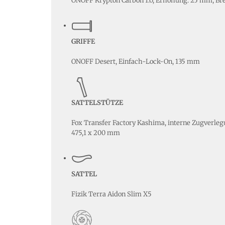
ONOFF Krypton Carbon 1.0, Erhöhung: 25 mm, Br
GRIFFE
ONOFF Desert, Einfach-Lock-On, 135 mm
SATTELSTÜTZE
Fox Transfer Factory Kashima, interne Zugverleg
475,1 x 200 mm
SATTEL
Fizik Terra Aidon Slim X5