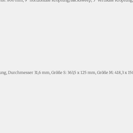
eite: 800 mm, 9° horizontale Kröpfung/Backsweep, 5° vertikale Kröpf
ung, Durchmesser 31,6 mm, Größe S: 363,5 x 125 mm, Größe M: 418,3 x 15