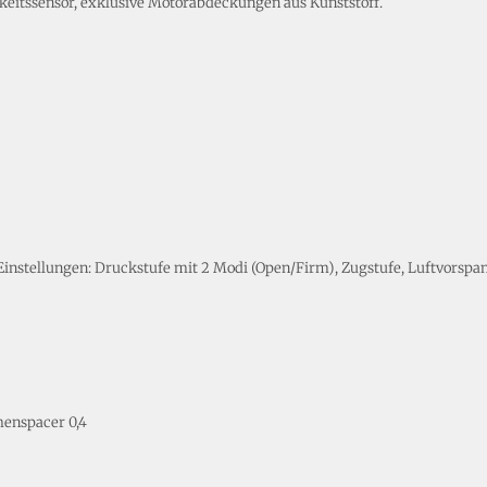
keitssensor, exklusive Motorabdeckungen aus Kunststoff.
 Einstellungen: Druckstufe mit 2 Modi (Open/Firm), Zugstufe, Luftvors
menspacer 0,4