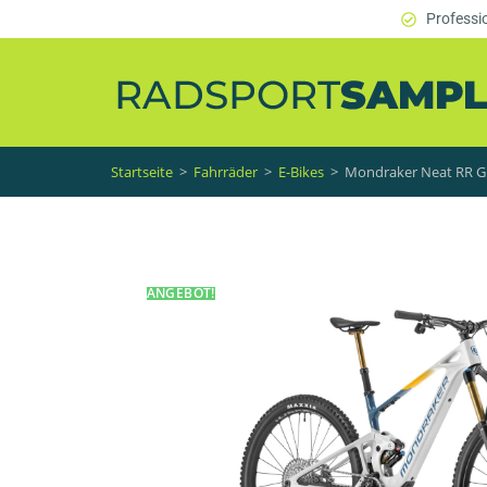
Professi
Startseite
>
Fahrräder
>
E-Bikes
>
Mondraker Neat RR 
ANGEBOT!