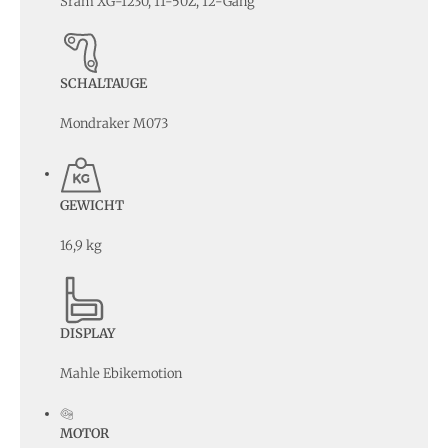
Sram XG-1230, 11-50Z, 12-Gang
SCHALTAUGE
Mondraker M073
GEWICHT
16,9 kg
DISPLAY
Mahle Ebikemotion
MOTOR