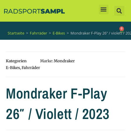
Unsere Produkte
0
Startseite
>
Fahrräder
>
E-Bikes
>
Mondraker F-Play 26″ / violett / 20
Kategorien
Marke:
Mondraker
E-Bikes
,
Fahrräder
Mondraker F-Play
26″ / Violett / 2023