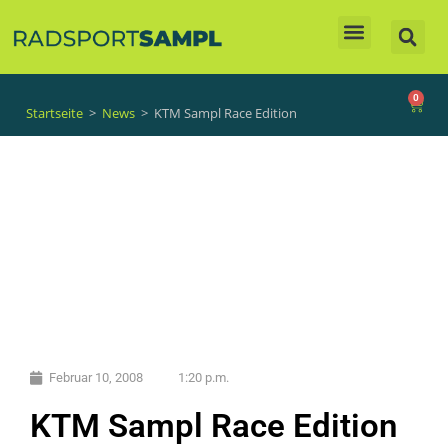
Unsere Produkte
0
Startseite
>
News
>
KTM Sampl Race Edition
Februar 10, 2008
1:20 p.m.
KTM Sampl Race Edition