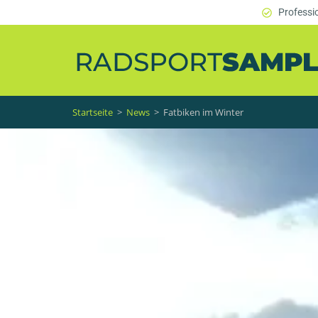
Professi
Startseite
>
News
>
Fatbiken im Winter