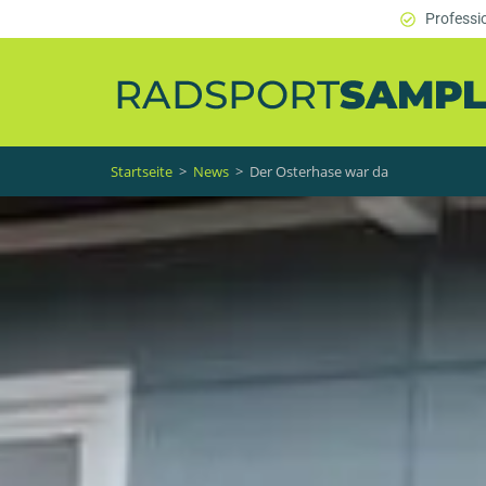
Professi
Startseite
>
News
>
Der Osterhase war da