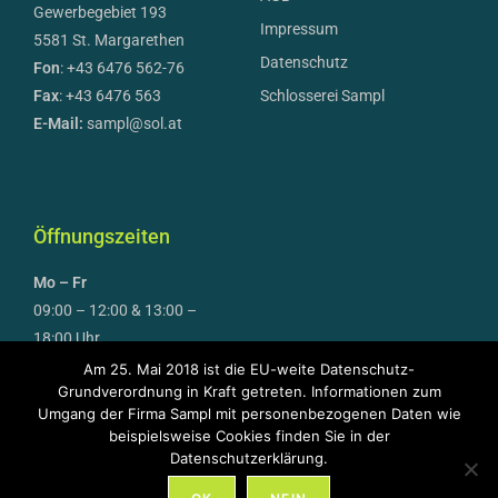
Gewerbegebiet 193
Impressum
5581 St. Margarethen
Datenschutz
Fon
: +43 6476 562-76
Fax
: +43 6476 563
Schlosserei Sampl
E-Mail:
sampl@sol.at
Öffnungszeiten
Mo – Fr
09:00 – 12:00 & 13:00 –
18:00 Uhr
Am 25. Mai 2018 ist die EU-weite Datenschutz-
April bis September auch
Grundverordnung in Kraft getreten. Informationen zum
Umgang der Firma Sampl mit personenbezogenen Daten wie
Samstag
beispielsweise Cookies finden Sie in der
09:00 – 12:00 Uhr
Datenschutzerklärung.