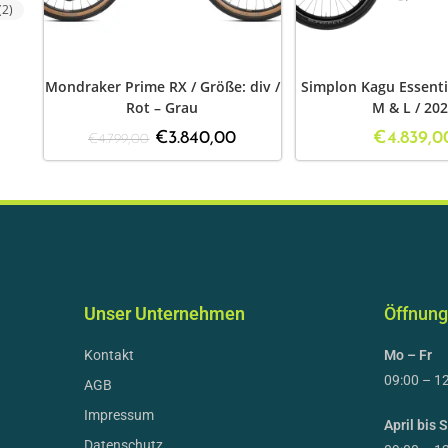
(2)
Mondraker Prime RX / Größe: div /
Simplon Kagu Essenti
Rot – Grau
M & L / 20
€
3.840,00
€
4.839,0
€
4.799,00
Unser Unternehmen
Öffnung
Kontakt
Mo – Fr
09:00 – 12
AGB
Impressum
April bis
Datenschutz