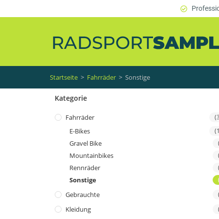
Professi
Startseite
>
Fahrräder
>
Sonstige
Kategorie
Fahrräder
(
E-Bikes
(
Gravel Bike
Mountainbikes
Rennräder
Sonstige
Gebrauchte
Kleidung