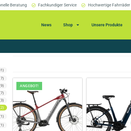
onelle Beratung
Fachkundiger Service
Hochwertige Fahrräder
News
Shop
Unsere Produkte
31)
17)
(9)
ANGEBOT!
(7)
(3)
(2)
(1)
(1)